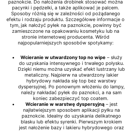
paznokcie. Do nałożenia drobinek stosować można
pacynki i pędzelki, a także aplikować je palcem.
Sposoby różnią się w zależności od pożądanego
efektu i rodzaju produktu. Szczegółowe informacje o
tym,
jak nałożyć pyłek na paznokcie, powinny być
zamieszczone na opakowaniu kosmetyku lub na
stronie internetowej producenta. Wśród
najpopularniejszych sposobów spotykamy:
Wcieranie w utwardzony top no wipe
– służy
do uzyskania intensywnego i trwałego połysku.
Dzięki niemu można uzyskać efekt lustrzany lub
metaliczny. Najpierw na utwardzony lakier
hybrydowy nakłada się top bez warstwy
dyspersyjnej. Po ponownym włożeniu do lampy,
należy nakładać pyłek do paznokci, a na sam
koniec zabezpieczyć top coatem.
Wcieranie w warstwę dyspersyjną
– jest
najłatwiejszym sposobem aplikacji pyłku na
paznokcie. Idealny do uzyskania delikatnego
blasku lub efektu syrenki. Pierwszym krokiem
jest nałożenie bazy i lakieru hybrydowego oraz