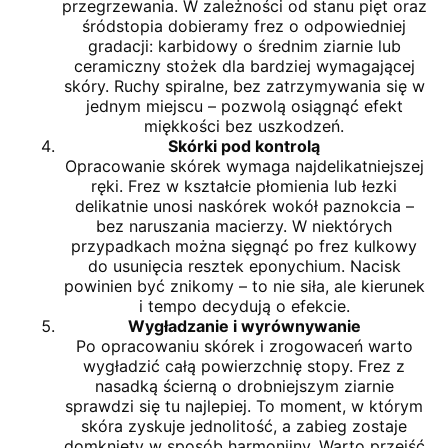
przegrzewania. W zależności od stanu pięt oraz
śródstopia dobieramy frez o odpowiedniej
gradacji: karbidowy o średnim ziarnie lub
ceramiczny stożek dla bardziej wymagającej
skóry. Ruchy spiralne, bez zatrzymywania się w
jednym miejscu – pozwolą osiągnąć efekt
miękkości bez uszkodzeń.
Skórki pod kontrolą
Opracowanie skórek wymaga najdelikatniejszej
ręki. Frez w kształcie płomienia lub łezki
delikatnie unosi naskórek wokół paznokcia –
bez naruszania macierzy. W niektórych
przypadkach można sięgnąć po frez kulkowy
do usunięcia resztek eponychium. Nacisk
powinien być znikomy – to nie siła, ale kierunek
i tempo decydują o efekcie.
Wygładzanie i wyrównywanie
Po opracowaniu skórek i zrogowaceń warto
wygładzić całą powierzchnię stopy. Frez z
nasadką ścierną o drobniejszym ziarnie
sprawdzi się tu najlepiej. To moment, w którym
skóra zyskuje jednolitość, a zabieg zostaje
domknięty w sposób harmonijny. Warto przejść