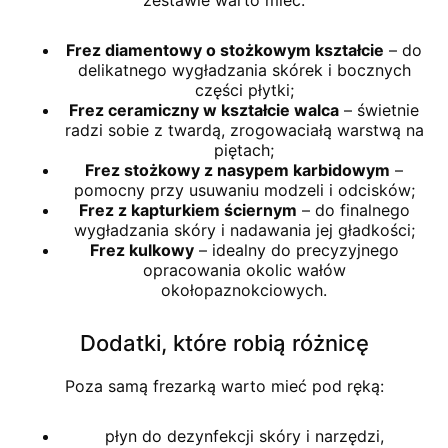
zestawie warto mieć:
Frez diamentowy o stożkowym kształcie
– do
delikatnego wygładzania skórek i bocznych
części płytki;
Frez ceramiczny w kształcie walca
– świetnie
radzi sobie z twardą, zrogowaciałą warstwą na
piętach;
Frez stożkowy z nasypem karbidowym
–
pomocny przy usuwaniu modzeli i odcisków;
Frez z kapturkiem ściernym
– do finalnego
wygładzania skóry i nadawania jej gładkości;
Frez kulkowy
– idealny do precyzyjnego
opracowania okolic wałów
okołopaznokciowych.
Dodatki, które robią różnicę
Poza samą frezarką warto mieć pod ręką:
płyn do dezynfekcji skóry i narzędzi,