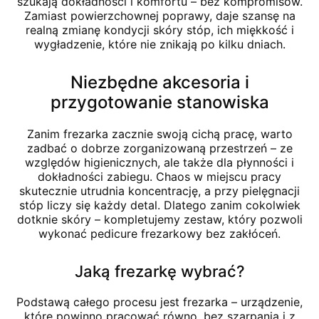
szukają dokładności i komfortu – bez kompromisów.
Zamiast powierzchownej poprawy, daje szansę na
realną zmianę kondycji skóry stóp, ich miękkość i
wygładzenie, które nie znikają po kilku dniach.
Niezbędne akcesoria i
przygotowanie stanowiska
Zanim frezarka zacznie swoją cichą pracę, warto
zadbać o dobrze zorganizowaną przestrzeń – ze
względów higienicznych, ale także dla płynności i
dokładności zabiegu. Chaos w miejscu pracy
skutecznie utrudnia koncentrację, a przy pielęgnacji
stóp liczy się każdy detal. Dlatego zanim cokolwiek
dotknie skóry – kompletujemy zestaw, który pozwoli
wykonać pedicure frezarkowy bez zakłóceń.
Jaką frezarkę wybrać?
Podstawą całego procesu jest frezarka – urządzenie,
które powinno pracować równo, bez szarpania i z