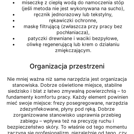
miseczkę z ciepłą wodą do namoczenia stóp
(jeśli metoda nie jest wykonywana na sucho),
ręcznik jednorazowy lub tekstylny,
rękawiczki ochronne,
maskę filtrującą (zwłaszcza przy pracy bez
pochłaniacza),
patyczki drewniane i waciki bezpyłowe,
oliwkę regenerującą lub krem o działaniu
zmiękczającym.
Organizacja przestrzeni
Nie mniej ważna niż same narzędzia jest organizacja
stanowiska. Dobrze oświetlone miejsce, stabilne
siedzisko i blat z łatwo zmywalną powierzchnią – to
fundamenty komfortu pracy. Każdy element powinien
mieć swoje miejsce: frezy posegregowane, narzędzia
zdezynfekowane, płyny pod ręką. Dobrze
zorganizowane stanowisko usprawnia przebieg
zabiegu – wpływa też na precyzję ruchu i
bezpieczeństwo skóry. To właśnie od tego momentu
zaczyna się profesjonalizm, niezależnie od tego, czy