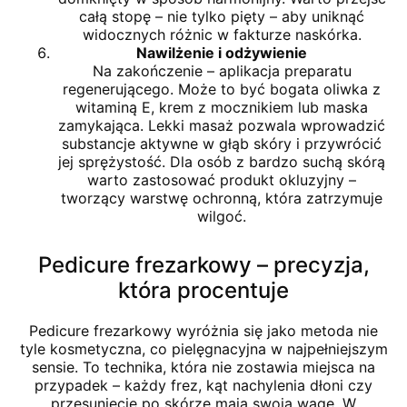
całą stopę – nie tylko pięty – aby uniknąć
widocznych różnic w fakturze naskórka.
Nawilżenie i odżywienie
Na zakończenie – aplikacja preparatu
regenerującego. Może to być bogata oliwka z
witaminą E, krem z mocznikiem lub maska
zamykająca. Lekki masaż pozwala wprowadzić
substancje aktywne w głąb skóry i przywrócić
jej sprężystość. Dla osób z bardzo suchą skórą
warto zastosować produkt okluzyjny –
tworzący warstwę ochronną, która zatrzymuje
wilgoć.
Pedicure frezarkowy – precyzja,
która procentuje
Pedicure frezarkowy wyróżnia się jako metoda nie
tyle kosmetyczna, co pielęgnacyjna w najpełniejszym
sensie. To technika, która nie zostawia miejsca na
przypadek – każdy frez, kąt nachylenia dłoni czy
przesunięcie po skórze mają swoją wagę. W