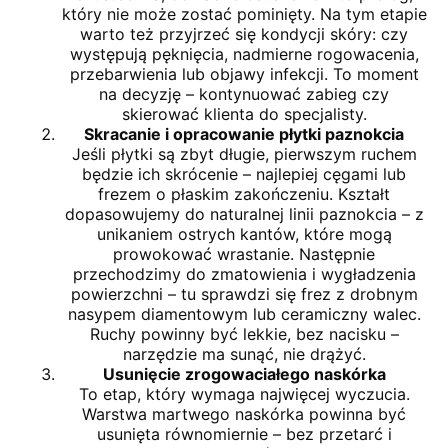
który nie może zostać pominięty. Na tym etapie
warto też przyjrzeć się kondycji skóry: czy
występują pęknięcia, nadmierne rogowacenia,
przebarwienia lub objawy infekcji. To moment
na decyzję – kontynuować zabieg czy
skierować klienta do specjalisty.
Skracanie i opracowanie płytki paznokcia
Jeśli płytki są zbyt długie, pierwszym ruchem
będzie ich skrócenie – najlepiej cęgami lub
frezem o płaskim zakończeniu. Kształt
dopasowujemy do naturalnej linii paznokcia – z
unikaniem ostrych kantów, które mogą
prowokować wrastanie. Następnie
przechodzimy do zmatowienia i wygładzenia
powierzchni – tu sprawdzi się frez z drobnym
nasypem diamentowym lub ceramiczny walec.
Ruchy powinny być lekkie, bez nacisku –
narzędzie ma sunąć, nie drążyć.
Usunięcie zrogowaciałego naskórka
To etap, który wymaga najwięcej wyczucia.
Warstwa martwego naskórka powinna być
usunięta równomiernie – bez przetarć i