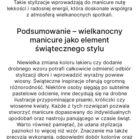
Takie stylizacje wprowadzają do manicure nutę
lekkości i radosnej energii, która doskonale współgra
z atmosferą wielkanocnych spotkań.
Podsumowanie – wielkanocny
manicure jako element
świątecznego stylu
Niewielka zmiana koloru lakieru czy dodanie
drobnego wzoru potrafi całkowicie odmienić odbiór
stylizacji dłoni i wprowadzić wyraźny powiew
wiosny. Świąteczne inspiracje oferują ogromną
różnorodność. Niektóre osoby sięgają po subtelne
pastelowe odcienie, inne decydują się na drobne
ilustracje przypominające pisanki, króliczki czy
wiosenne kwiaty. Każde z tych rozwiązań pozwala
stworzyć manicure dopasowany do indywidualnych
upodobań oraz nastroju panującego w czasie świąt.
Warto również pamiętać, że udana stylizacja
paznokci to więcej niż wzór. Znaczenie ma także
precyzja wykonania, odpowiedni dobór kolorów oraz