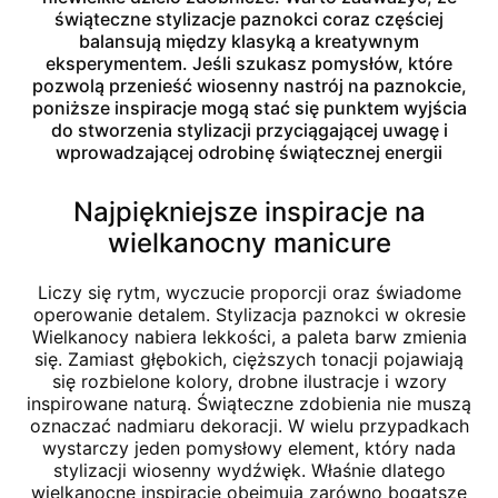
świąteczne stylizacje paznokci coraz częściej
balansują między klasyką a kreatywnym
eksperymentem. Jeśli szukasz pomysłów, które
pozwolą przenieść wiosenny nastrój na paznokcie,
poniższe inspiracje mogą stać się punktem wyjścia
do stworzenia stylizacji przyciągającej uwagę i
wprowadzającej odrobinę świątecznej energii
Najpiękniejsze inspiracje na
wielkanocny manicure
Liczy się rytm, wyczucie proporcji oraz świadome
operowanie detalem. Stylizacja paznokci w okresie
Wielkanocy nabiera lekkości, a paleta barw zmienia
się. Zamiast głębokich, cięższych tonacji pojawiają
się rozbielone kolory, drobne ilustracje i wzory
inspirowane naturą. Świąteczne zdobienia nie muszą
oznaczać nadmiaru dekoracji. W wielu przypadkach
wystarczy jeden pomysłowy element, który nada
stylizacji wiosenny wydźwięk. Właśnie dlatego
wielkanocne inspiracje obejmują zarówno bogatsze